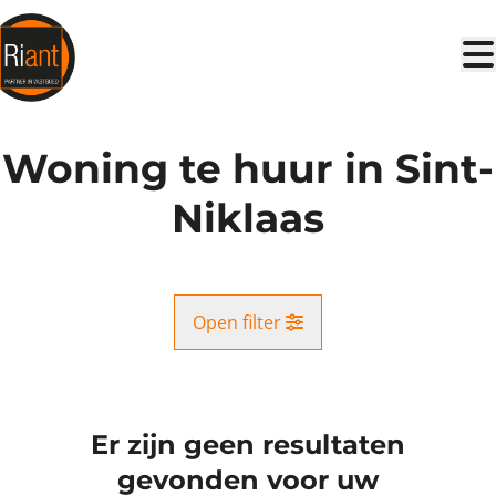
Ga naar hoofdinhoud
Woning te huur in Sint-
Niklaas
Open filter
Gemeente
Sint-Niklaas (9100)
Er zijn geen resultaten
Remove
Kaartweergave
gevonden voor uw