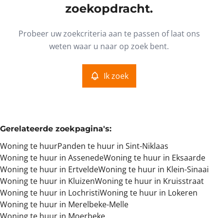
Type
zoekopdracht.
Woning
Ik zoek
Sorteer op
Remove
Probeer uw zoekcriteria aan te passen of laat ons
weten waar u naar op zoek bent.
Meer criteria
Ik zoek
Min. budget
Gerelateerde zoekpagina's
:
Max. budget
Woning te huur
Panden te huur in Sint-Niklaas
Woning te huur in Assenede
Woning te huur in Eksaarde
Woning te huur in Ertvelde
Woning te huur in Klein-Sinaai
Woning te huur in Kluizen
Woning te huur in Kruisstraat
Zoeken
Woning te huur in Lochristi
Woning te huur in Lokeren
Woning te huur in Merelbeke-Melle
Woning te huur in Moerbeke