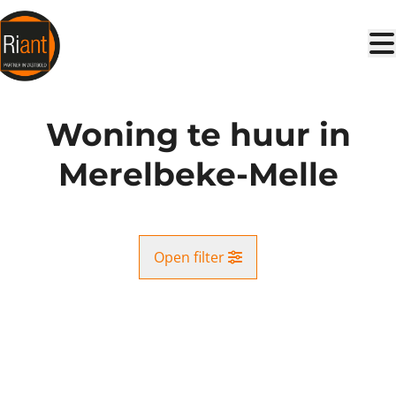
Ga naar hoofdinhoud
Woning te huur in
Merelbeke-Melle
Open filter
Gemeente
VERHUURD
Merelbeke-Melle (9820)
Remove
Kaartweergave