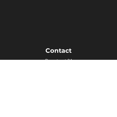
Contact
Damstraat 24
9180 Moerbeke
+32(0)474 71 64 29
info@riantimmo.be
Ondernemingsnummer : 0817.172.342
Volg ons
Facebook