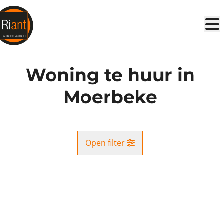
Ga naar hoofdinhoud
Woning te huur in
Moerbeke
Open filter
Gemeente
NIEUW
Kruisstraat (9180)
Remove
Kaartweergave