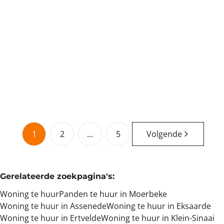
Appartement
9180 Moerbeke
(ref.
1210
)
Verhuurd
3
1
188
m²
147
m²
1
1
1
2
...
5
Volgende
Gerelateerde zoekpagina's
:
Woning te huur
Panden te huur in Moerbeke
Woning te huur in Assenede
Woning te huur in Eksaarde
Woning te huur in Ertvelde
Woning te huur in Klein-Sinaai