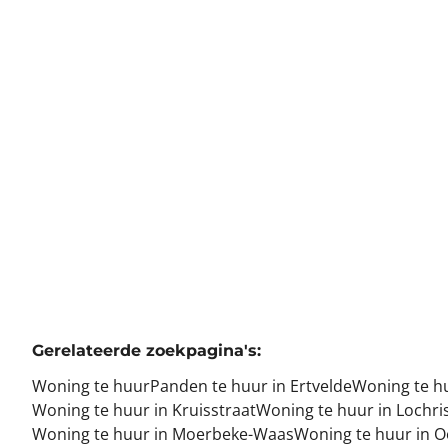
9940 Ertvelde
(ref.
777
)
Verhuurd
2
1
120
m²
1
Gerelateerde zoekpagina's
:
Woning te huur
Panden te huur in Ertvelde
Woning te h
Woning te huur in Kruisstraat
Woning te huur in Lochris
Woning te huur in Moerbeke-Waas
Woning te huur in O