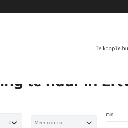
Te koop
Te h
ng te huur in Ert
min
Meer criteria