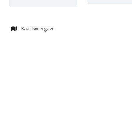
Kaartweergave
VERHUURD
Charmant huis