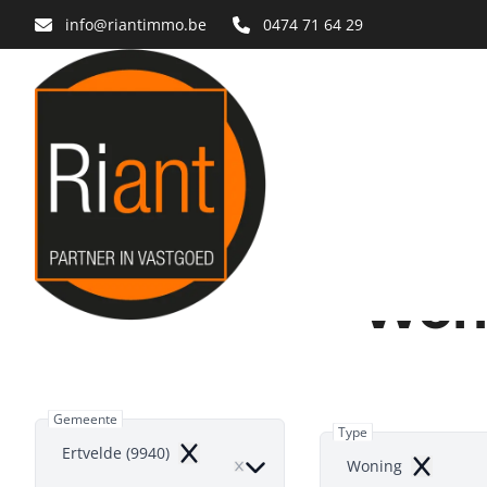
Ga naar hoofdinhoud
info@riantimmo.be
0474 71 64 29
Woni
Gemeente
Type
Ertvelde (9940)
Remove
Woning
Remove