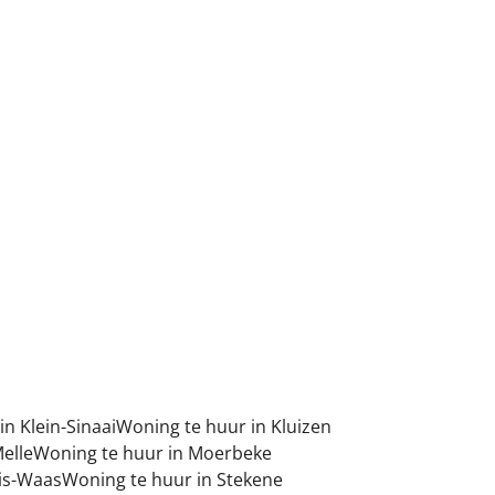
9940 Kluizen
(ref.
695
)
Verhuurd
3
1
120
m²
1
n Klein-Sinaai
Woning te huur in Kluizen
elle
Woning te huur in Moerbeke
lis-Waas
Woning te huur in Stekene