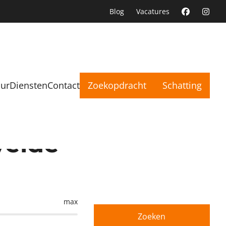
Blog
Vacatures
uur
Diensten
Contact
Zoekopdracht
Schatting
velde
max
Zoeken