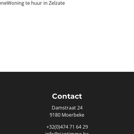
ene
Woning te huur in Zelzate
Contact
Damstraat 24
9180 Moerbeke
+32(0)474 71 64 29