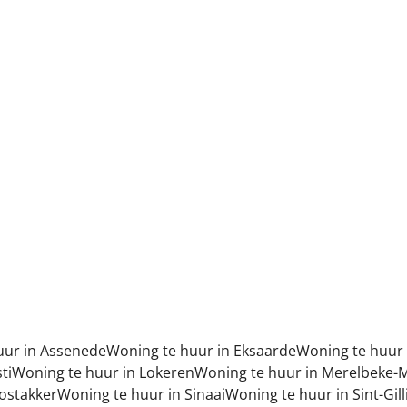
9940 Ertvelde
(ref.
753
)
Verhuurd
2
1
120
m²
1
uur in Assenede
Woning te huur in Eksaarde
Woning te huur i
ti
Woning te huur in Lokeren
Woning te huur in Merelbeke-M
ostakker
Woning te huur in Sinaai
Woning te huur in Sint-Gil