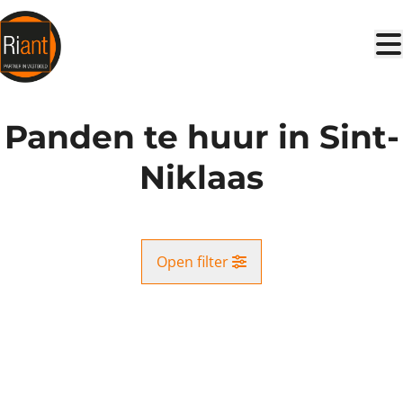
Ga naar hoofdinhoud
Panden te huur in Sint-
Niklaas
Open filter
Gemeente
VERHUURD
Sint-Niklaas (9100)
Remove
Kaartweergave