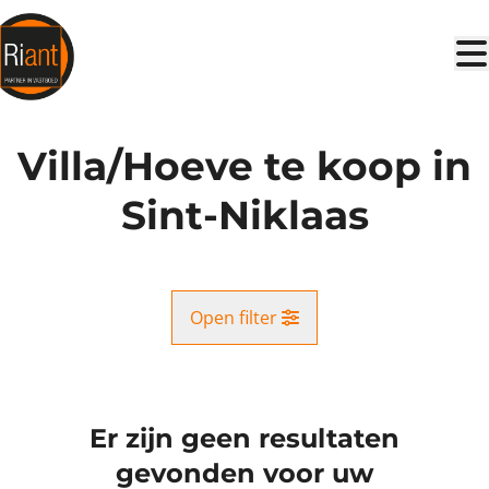
Ga naar hoofdinhoud
Villa/Hoeve te koop in
Sint-Niklaas
Open filter
Gemeente
Sint-Niklaas (9100)
Er zijn geen resultaten
Remove
Kaartweergave
gevonden voor uw