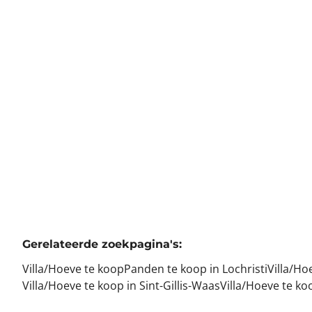
9185 Lochristi
(ref.
874
)
Verkocht
3
1
200
m²
700
m²
1
Gerelateerde zoekpagina's
:
Villa/Hoeve te koop
Panden te koop in Lochristi
Villa/Ho
Villa/Hoeve te koop in Sint-Gillis-Waas
Villa/Hoeve te ko