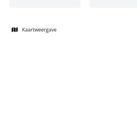
Kaartweergave
VERKOCHT
Charmant huis