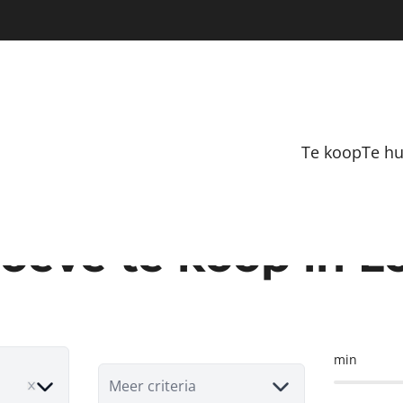
Te koop
Te h
Hoeve te koop in Lo
min
e
Meer criteria