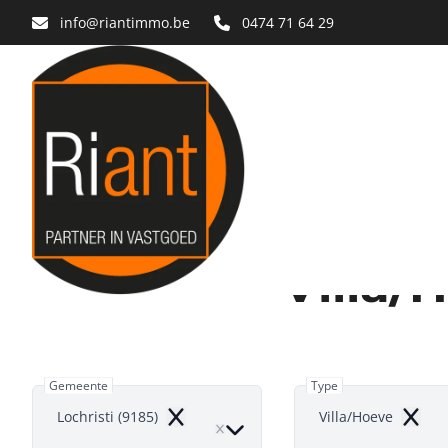
Ga naar hoofdinhoud
info@riantimmo.be
0474 71 64 29
Villa/
Gemeente
Type
Lochristi (9185)
Villa/Hoeve
Remove
Remov