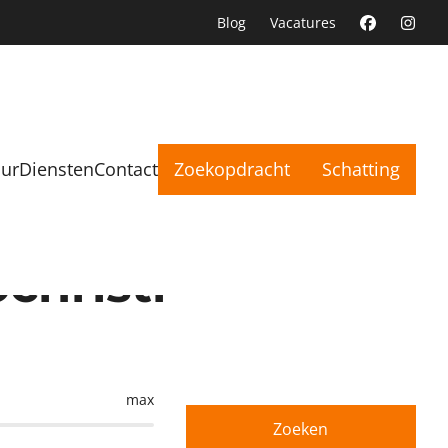
Blog
Vacatures
uur
Diensten
Contact
Zoekopdracht
Schatting
christi
max
Zoeken