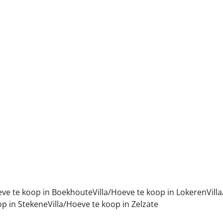
eve te koop in Boekhoute
Villa/Hoeve te koop in Lokeren
Vill
op in Stekene
Villa/Hoeve te koop in Zelzate