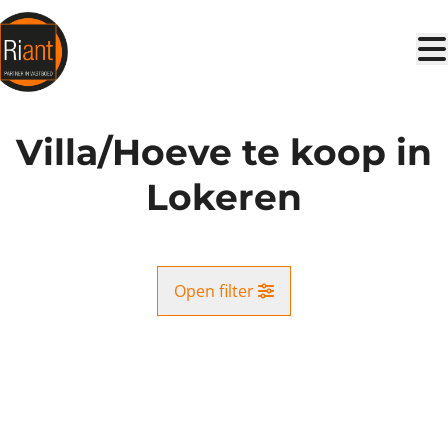
Ga naar hoofdinhoud
Villa/Hoeve te koop in
Lokeren
Open filter
Gemeente
VERKOCHT
Lokeren (9180)
Remove
Kaartweergave