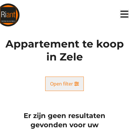
Ga naar hoofdinhoud
Appartement te koop
in Zele
Open filter
Gemeente
Zele (9240)
Er zijn geen resultaten
Remove
Kaartweergave
gevonden voor uw