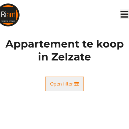
Ga naar hoofdinhoud
Appartement te koop
in Zelzate
Open filter
Gemeente
VERKOCHT
Zelzate (9060)
Remove
Kaartweergave