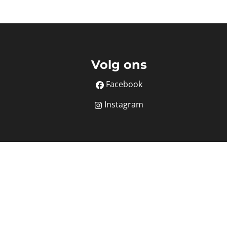
Volg ons
Facebook
Instagram
BIV nr. 507.273
at 16B - 1000 Brussel.
orgstelling via AXA Belgium polisnummer 730.390.160