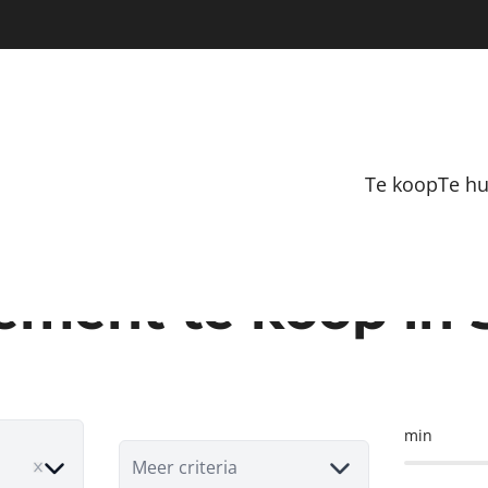
Te koop
Te h
ement te koop in 
min
ove
Meer criteria