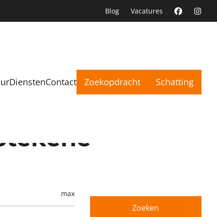
Blog
Vacatures
uur
Diensten
Contact
Zoekopdracht
Schatting
Stekene
max
Zoeken