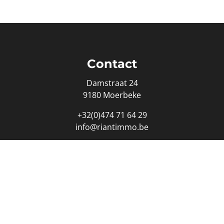
Contact
Damstraat 24
9180 Moerbeke
+32(0)474 71 64 29
info@riantimmo.be
Ondernemingsnummer : 0817.172.342
edmakelaar - bemiddelaar: Marianne Vanden Herrewegen - 
eroepsinstituut van Vastgoedmakelaars (BIV) Luxemburgstra
.biv.be
-
plichtenleer
- Land van erkenning: België - BA & b