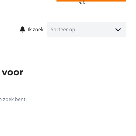
Ik zoek
Sorteer op
 voor
p zoek bent.