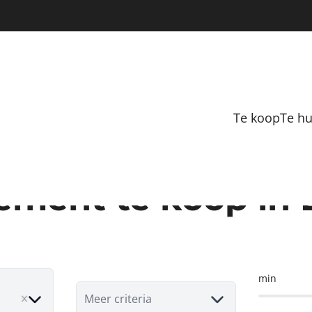
Te koop
Te h
ement te koop in 
min
ove
Meer criteria