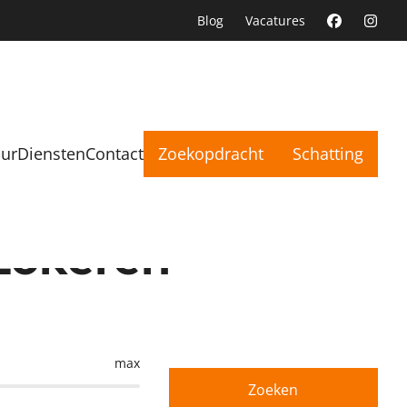
Blog
Vacatures
uur
Diensten
Contact
Zoekopdracht
Schatting
Lokeren
max
Zoeken