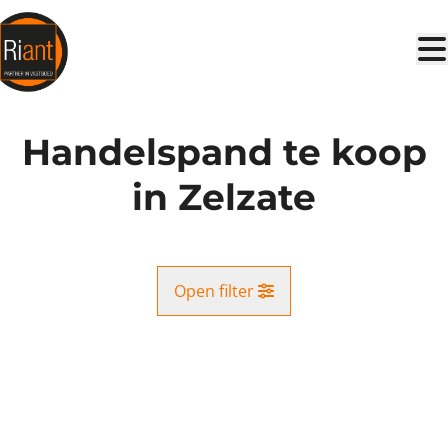
Ga naar hoofdinhoud
Handelspand te koop
in Zelzate
Open filter
Gemeente
VERKOCHT
Zelzate (9060)
Remove
Kaartweergave