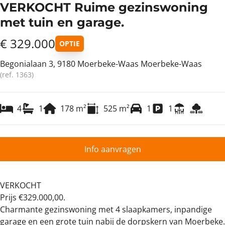
VERKOCHT Ruime gezinswoning
met tuin en garage.
€ 329.000
OPTIE
Begonialaan 3, 9180 Moerbeke-Waas Moerbeke-Waas
(ref.
1363
)
4
1
178
m²
525
m²
1
1
Info aanvragen
VERKOCHT
Prijs €329.000,00.
Charmante gezinswoning met 4 slaapkamers, inpandige
garage en een grote tuin nabij de dorpskern van Moerbeke.