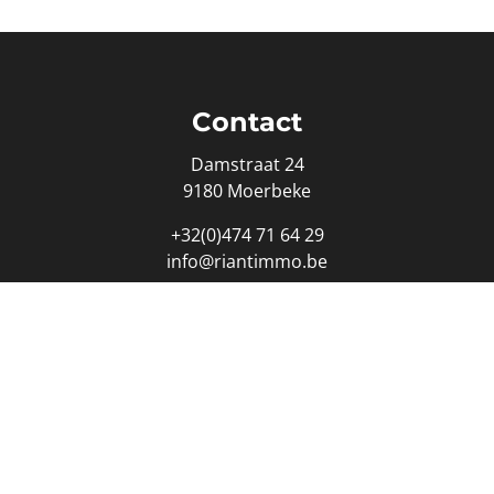
Contact
Damstraat 24
9180 Moerbeke
+32(0)474 71 64 29
info@riantimmo.be
Ondernemingsnummer : 0817.172.342
edmakelaar - bemiddelaar: Marianne Vanden Herrewegen - 
eroepsinstituut van Vastgoedmakelaars (BIV) Luxemburgstra
.biv.be
-
plichtenleer
- Land van erkenning: België - BA & b