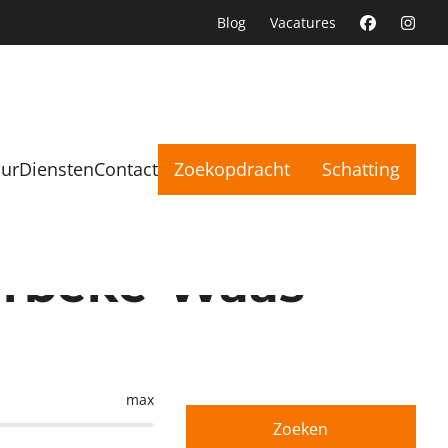
Blog
Vacatures
uur
Diensten
Contact
Zoekopdracht
Schatting
oerbeke-Waas
max
Zoeken