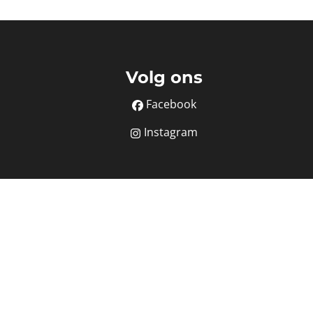
Volg ons
Facebook
Instagram
BIV nr. 507.273
at 16B - 1000 Brussel.
orgstelling via AXA Belgium polisnummer 730.390.160