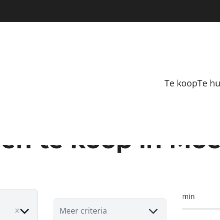
Te koop
Te h
pen te koop in M
min
move
Meer criteria