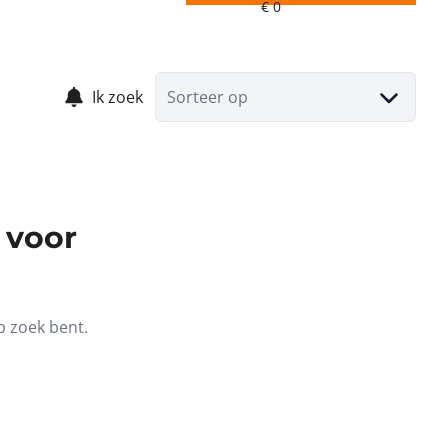
Ik zoek
Sorteer op
 voor
p zoek bent.