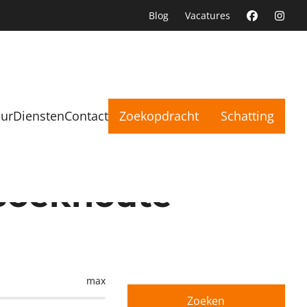
Blog
Vacatures
uur
Diensten
Contact
Zoekopdracht
Schatting
 Boekhoute
max
Zoeken