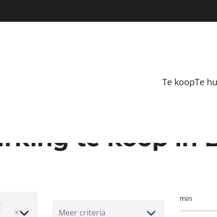
Te koop
Te h
rking te koop in
min
emove
Meer criteria