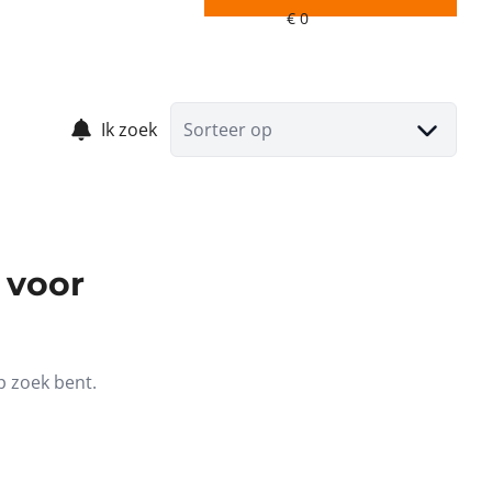
Ik zoek
Sorteer op
 voor
p zoek bent.