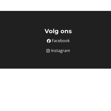
Volg ons
Facebook
Instagram
BIV nr. 507.273
at 16B - 1000 Brussel.
orgstelling via AXA Belgium polisnummer 730.390.160