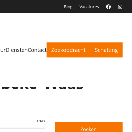
Blog
Vacatures
uur
Diensten
Contact
Zoekopdracht
Schatting
erbeke-Waas
max
Zoeken