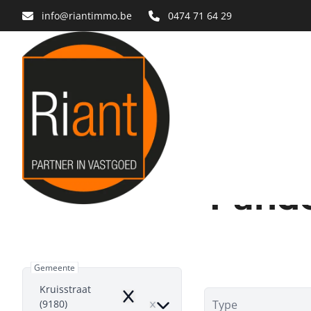
Ga naar hoofdinhoud
info@riantimmo.be
0474 71 64 29
Pande
Gemeente
Kruisstraat
Remove
(9180)
Type