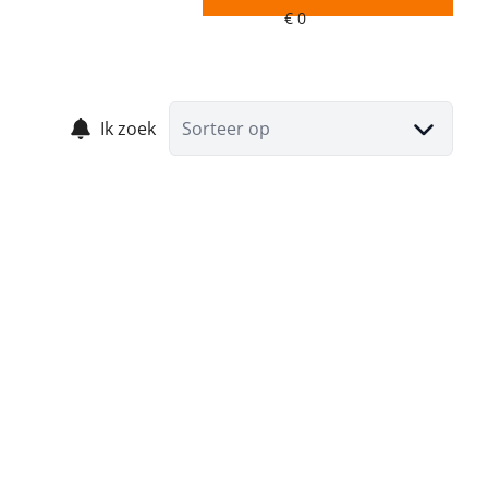
Ik zoek
Sorteer op
VERHUURD