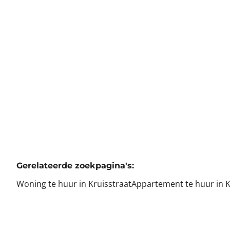
Verhuurd
2
1
120
m²
Gerelateerde zoekpagina's
:
Woning te huur in Kruisstraat
Appartement te huur in K