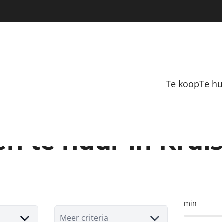
Te koop
Te h
n te huur in Kruis
min
Meer criteria