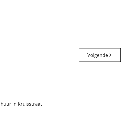
Verhuurd
2
1
Volgende
 huur in Kruisstraat