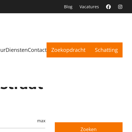
Blog
Vacatures
uur
Diensten
Contact
Zoekopdracht
Schatting
straat
max
Zoeken