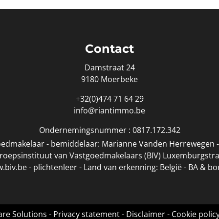
Contact
Damstraat 24
9180 Moerbeke
+32(0)474 71 64 29
info@riantimmo.be
Ondernemingsnummer : 0817.172.342
edmakelaar - bemiddelaar: Marianne Vanden Herrewegen - 
eroepsinstituut van Vastgoedmakelaars (BIV) Luxemburgstra
.biv.be
-
plichtenleer
- Land van erkenning: België - BA & b
re Solutions
-
Privacy statement
-
Disclaimer
-
Cookie polic