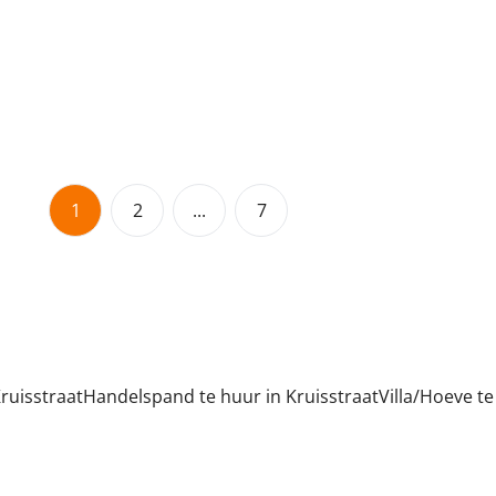
Verhuurd
2
1
76
m²
1
2
...
7
ruisstraat
Handelspand te huur in Kruisstraat
Villa/Hoeve te