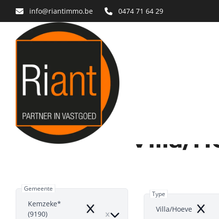
Ga naar hoofdinhoud
info@riantimmo.be
0474 71 64 29
Villa/
Gemeente
Type
Kemzeke*
Villa/Hoeve
Remove
Remov
(9190)