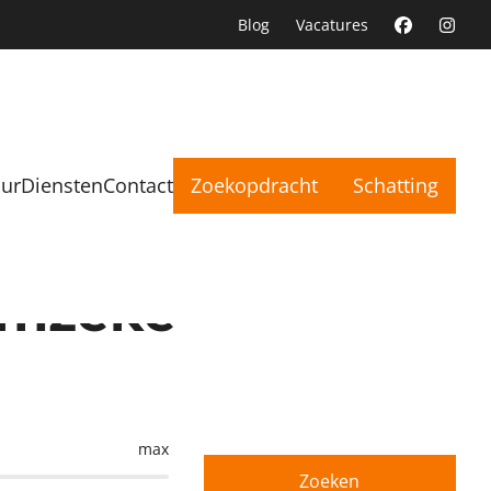
Blog
Vacatures
uur
Diensten
Contact
Zoekopdracht
Schatting
emzeke*
max
Zoeken