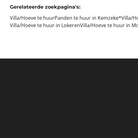
Gerelateerde zoekpagina's
:
Villa/Hoeve te huur
Panden te huur in Kemzeke*
Villa/
Villa/Hoeve te huur in Lokeren
Villa/Hoeve te huur in 