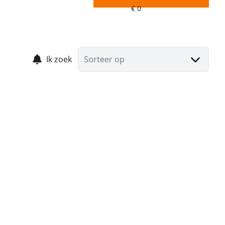
Ik zoek
Sorteer op
VERHUURD