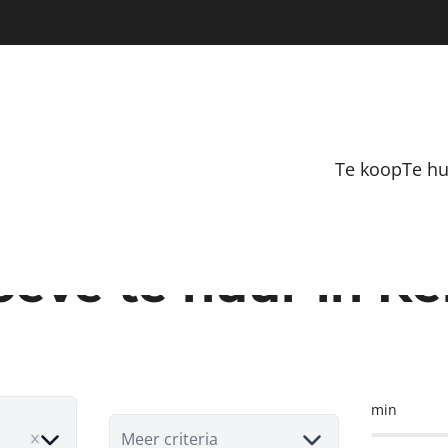
Te koop
Te h
Hoeve te huur in K
min
e
Meer criteria