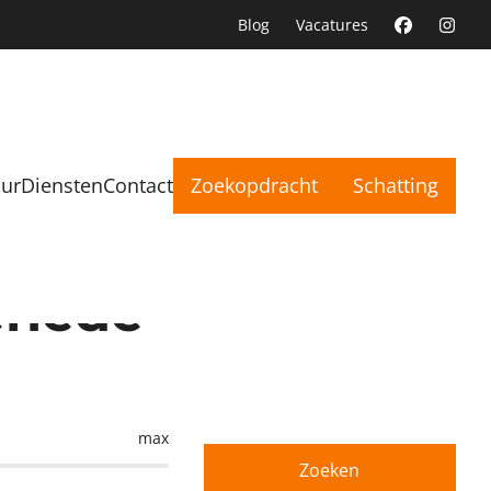
Blog
Vacatures
uur
Diensten
Contact
Zoekopdracht
Schatting
enede
max
Zoeken