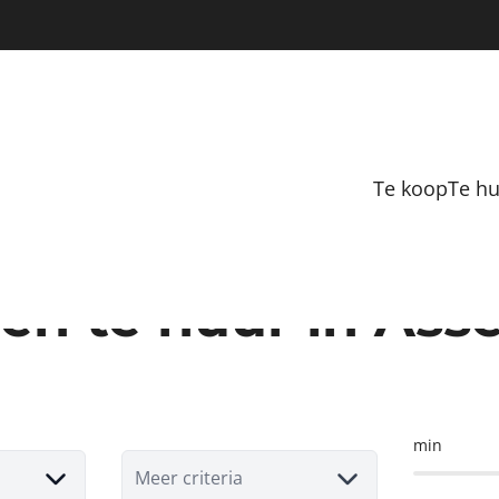
Te koop
Te h
en te huur in Ass
min
Meer criteria