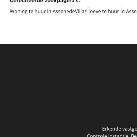
Gerelateerde zoekpagina's
:
Woning te huur in Assenede
Villa/Hoeve te huur in Ass
Erkende vastgo
Controle instantie: B