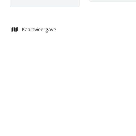
Kaartweergave
VERHUURD
Charmant huis